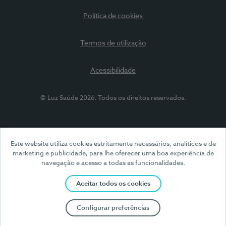
Política de cookies
Termos de utilização
Acessibilidade
© Luz Saúde 2026. Todos os direitos reservados.
Este website utiliza cookies estritamente necessários, analíticos e de
marketing e publicidade, para lhe oferecer uma boa experiência de
navegação e acesso a todas as funcionalidades.
Aceitar todos os cookies
Configurar preferências