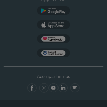
Google Play
App Store
Apple Health
Health Connect
Acompanhe-nos
Facebook
Instagram
YouTube
LinkedIn
Spotify