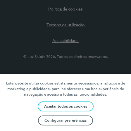
Política de cookies
Termos de utilização
Acessibilidade
© Luz Saúde 2026. Todos os direitos reservados.
Este website utiliza cookies estritamente necessários, analíticos e de
marketing e publicidade, para lhe oferecer uma boa experiência de
navegação e acesso a todas as funcionalidades.
Aceitar todos os cookies
Configurar preferências