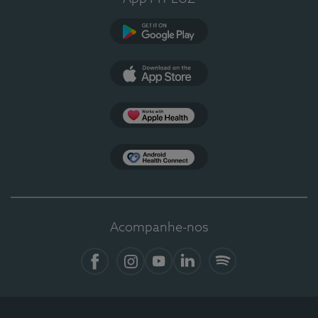
Google Play
App Store
Apple Health
Health Connect
Acompanhe-nos
Facebook
Instagram
YouTube
LinkedIn
Spotify