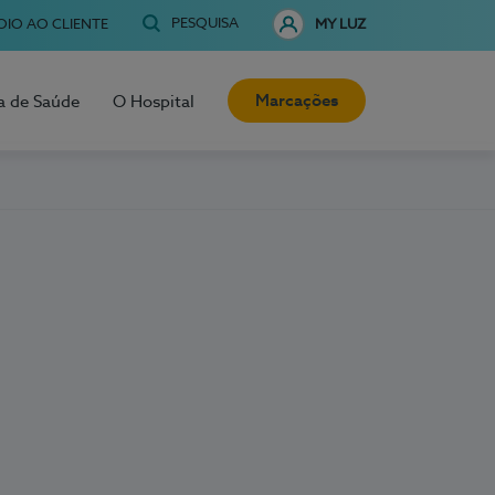
PESQUISA
OIO AO CLIENTE
MY LUZ
Marcações
a de Saúde
O Hospital