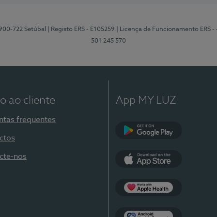
2900-722 Setúbal
| Registo ERS - E105259
| Licença de Funcionamento ERS -
501 245 570
o ao cliente
App MY LUZ
ntas frequentes
ctos
Google Play
cte-nos
App Store
Apple Health