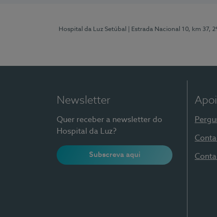
Hospital da Luz Setúbal
| Estrada Nacional 10, km 37, 
Newsletter
Apoi
Quer receber a newsletter do
Pergu
Hospital da Luz?
Conta
Subscreva aqui
Conta