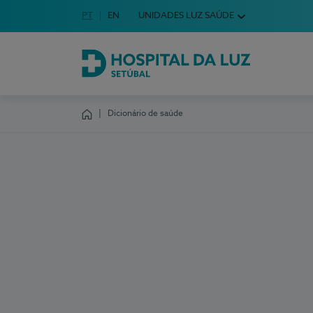
Idioma em Português
PT
English Language
EN
UNIDADES LUZ SAÚDE
Escolha o seu idioma
Hospital da Luz Setúbal
Dicionário de saúde
Homepage