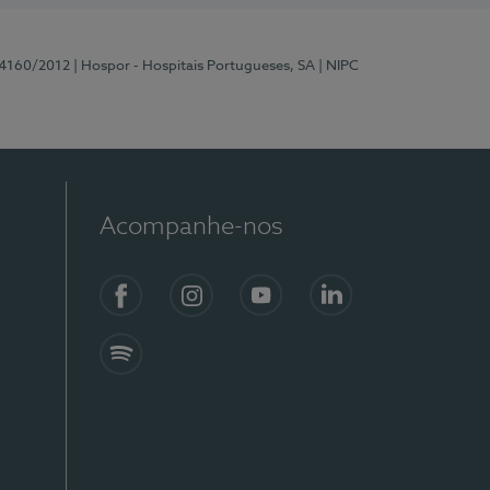
 4160/2012
| Hospor - Hospitais Portugueses, SA
| NIPC
Acompanhe-nos
Facebook
Instagram
YouTube
LinkedIn
Spotify