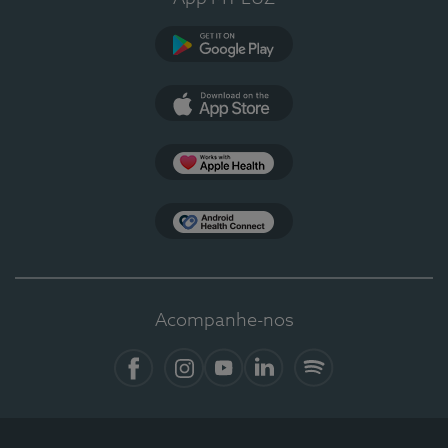
Google Play
App Store
Apple Health
Health Connect
Acompanhe-nos
Facebook
Instagram
YouTube
LinkedIn
Spotify