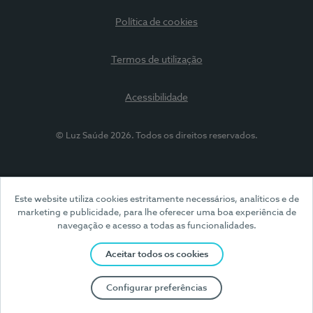
Política de cookies
Termos de utilização
Acessibilidade
© Luz Saúde 2026. Todos os direitos reservados.
Este website utiliza cookies estritamente necessários, analíticos e de
marketing e publicidade, para lhe oferecer uma boa experiência de
navegação e acesso a todas as funcionalidades.
Aceitar todos os cookies
Configurar preferências