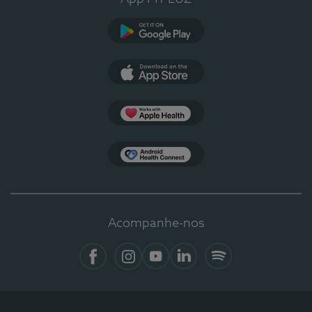
Google Play
App Store
Apple Health
Health Connect
Acompanhe-nos
Facebook
Instagram
YouTube
LinkedIn
Spotify