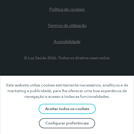
Política de cookies
Termos de utilização
Acessibilidade
© Luz Saúde 2026. Todos os direitos reservados.
Este website utiliza cookies estritamente necessários, analíticos e de
marketing e publicidade, para lhe oferecer uma boa experiência de
navegação e acesso a todas as funcionalidades.
Aceitar todos os cookies
Configurar preferências