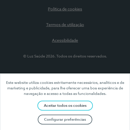
Política de cookies
Termos de utilização
Acessibilidade
© Luz Saúde 2026. Todos os direitos reservados.
Este website utiliza cookies estritamente necessários, analíticos e de
marketing e publicidade, para lhe oferecer uma boa experiência de
navegação e acesso a todas as funcionalidades.
Aceitar todos os cookies
Configurar preferências