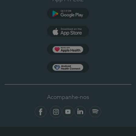
Google Play
App Store
Apple Health
Health Connect
Acompanhe-nos
Facebook
Instagram
YouTube
LinkedIn
Spotify