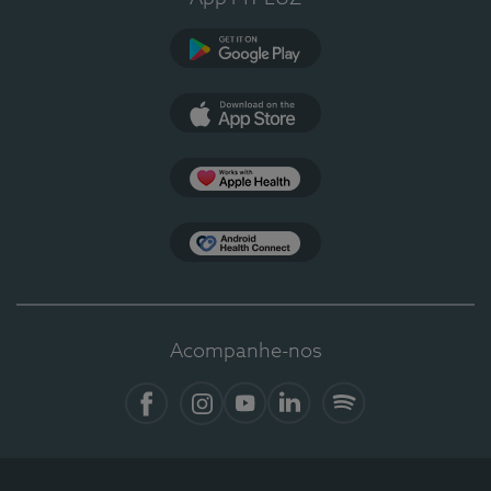
Google Play
App Store
Apple Health
Health Connect
Acompanhe-nos
Facebook
Instagram
YouTube
LinkedIn
Spotify