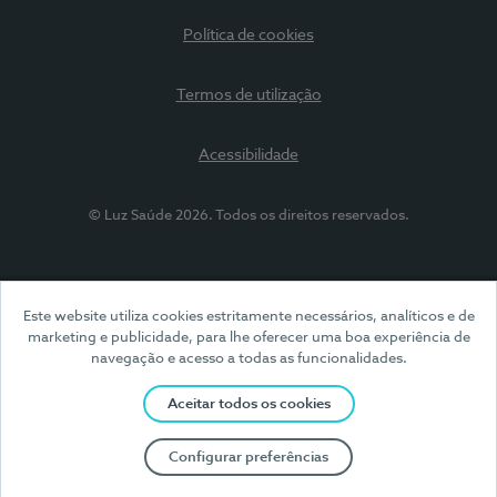
Política de cookies
Termos de utilização
Acessibilidade
© Luz Saúde 2026. Todos os direitos reservados.
Este website utiliza cookies estritamente necessários, analíticos e de
marketing e publicidade, para lhe oferecer uma boa experiência de
navegação e acesso a todas as funcionalidades.
Aceitar todos os cookies
Configurar preferências