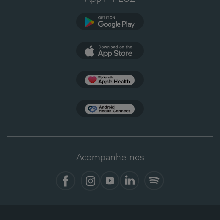
Google Play
App Store
Apple Health
Health Connect
Acompanhe-nos
Facebook
Instagram
YouTube
LinkedIn
Spotify