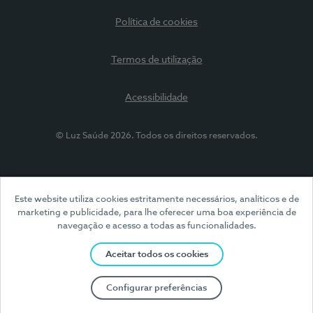
Política de cookies
Termos de utilização
Acessibilidade
© Luz Saúde 2026. Todos os direitos reservados.
Este website utiliza cookies estritamente necessários, analíticos e de
marketing e publicidade, para lhe oferecer uma boa experiência de
navegação e acesso a todas as funcionalidades.
Aceitar todos os cookies
Configurar preferências