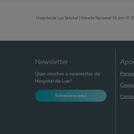
Hospital da Luz Setúbal
| Estrada Nacional 10, km 37, 
Newsletter
Apoi
Quer receber a newsletter do
Pergu
Hospital da Luz?
Conta
Subscreva aqui
Conta