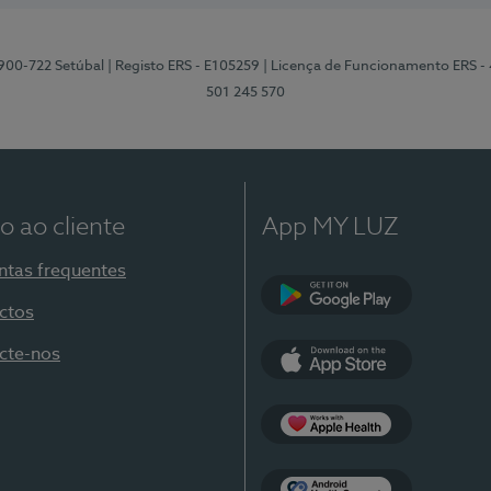
2900-722 Setúbal
| Registo ERS - E105259
| Licença de Funcionamento ERS -
501 245 570
o ao cliente
App MY LUZ
ntas frequentes
ctos
Google Play
cte-nos
App Store
Apple Health