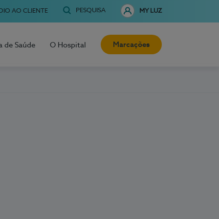
PESQUISA
OIO AO CLIENTE
MY LUZ
Marcações
a de Saúde
O Hospital