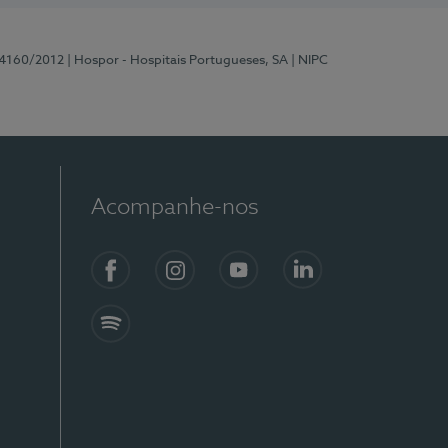
 4160/2012
| Hospor - Hospitais Portugueses, SA
| NIPC
Acompanhe-nos
Facebook
Instagram
YouTube
LinkedIn
Spotify