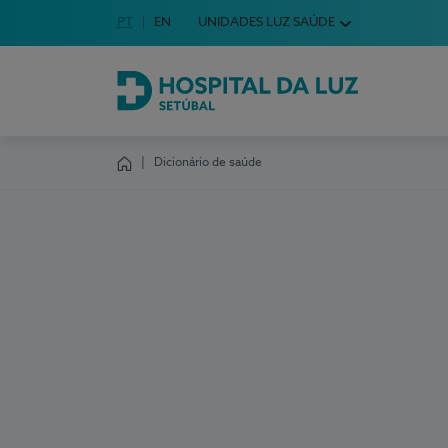
Idioma em Português
PT
English Language
EN
UNIDADES LUZ SAÚDE
Escolha o seu idioma
Hospital da Luz Setúbal
Dicionário de saúde
Homepage