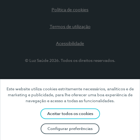
Política de cookies
Termos de utilização
Acessibilidade
© Luz Saúde 2026. Todos os direitos reservados.
Este website utiliza cookies estritamente necessários, analíticos e de
marketing e publicidade, para lhe oferecer uma boa experiência de
navegação e acesso a todas as funcionalidades.
Aceitar todos os cookies
Configurar preferências