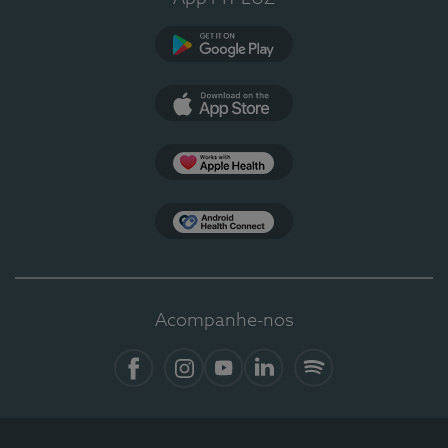
Google Play
App Store
Apple Health
Health Connect
Acompanhe-nos
Facebook
Instagram
YouTube
LinkedIn
Spotify