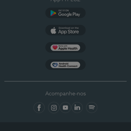
Google Play
App Store
Apple Health
Health Connect
Acompanhe-nos
Facebook
Instagram
YouTube
LinkedIn
Spotify