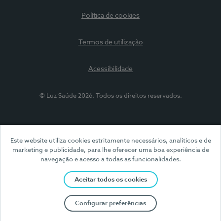
Política de cookies
Termos de utilização
Acessibilidade
© Luz Saúde 2026. Todos os direitos reservados.
Este website utiliza cookies estritamente necessários, analíticos e de
marketing e publicidade, para lhe oferecer uma boa experiência de
navegação e acesso a todas as funcionalidades.
Aceitar todos os cookies
Configurar preferências