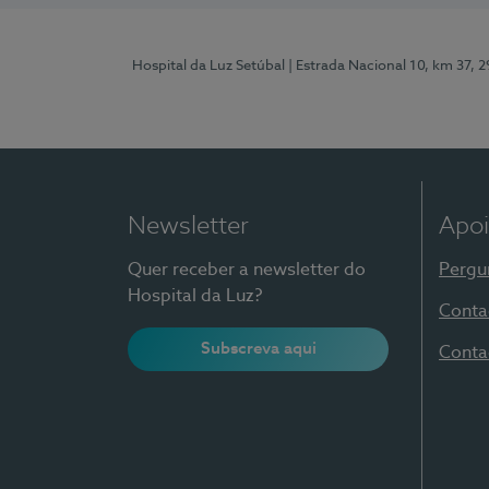
Hospital da Luz Setúbal
| Estrada Nacional 10, km 37, 
Newsletter
Apoi
Quer receber a newsletter do
Pergu
Hospital da Luz?
Conta
Subscreva aqui
Conta