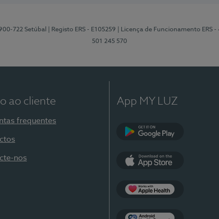
2900-722 Setúbal
| Registo ERS - E105259
| Licença de Funcionamento ERS -
501 245 570
o ao cliente
App MY LUZ
ntas frequentes
ctos
Google Play
cte-nos
App Store
Apple Health