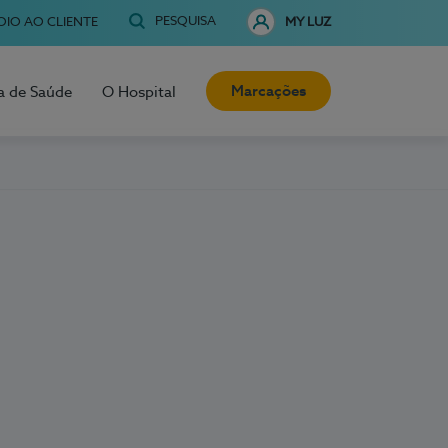
PESQUISA
OIO AO CLIENTE
MY LUZ
Marcações
a de Saúde
O Hospital