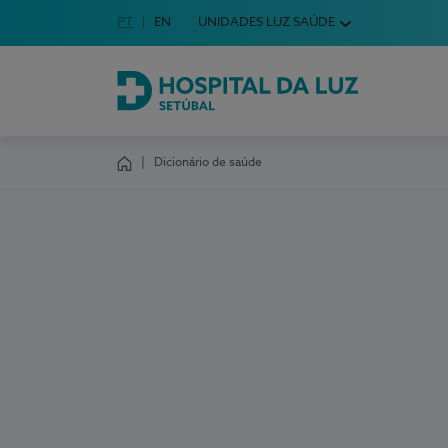
Idioma em Português
PT
English Language
EN
UNIDADES LUZ SAÚDE
Escolha o seu idioma
Hospital da Luz Setúbal
Dicionário de saúde
Homepage