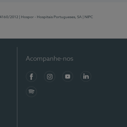
 4160/2012
| Hospor - Hospitais Portugueses, SA
| NIPC
Acompanhe-nos
Facebook
Instagram
YouTube
LinkedIn
Spotify