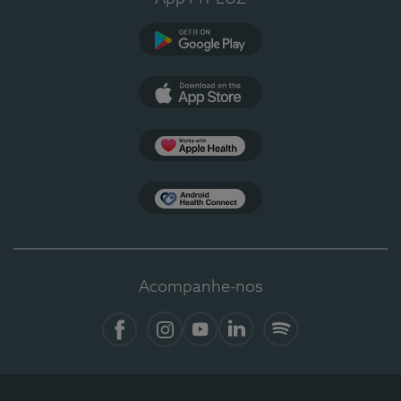
Google Play
App Store
Apple Health
Health Connect
Acompanhe-nos
Facebook
Instagram
YouTube
LinkedIn
Spotify