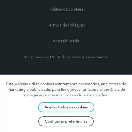
Política de cookies
Termos de utilização
Acessibilidade
© Luz Saúde 2026. Todos os direitos reservados.
Este website utiliza cookies estritamente necessários, analíticos e de
marketing e publicidade, para lhe oferecer uma boa experiência de
navegação e acesso a todas as funcionalidades.
Aceitar todos os cookies
Configurar preferências