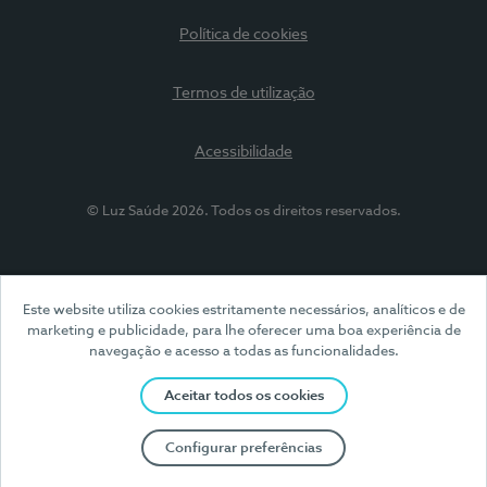
Política de cookies
Termos de utilização
Acessibilidade
© Luz Saúde 2026. Todos os direitos reservados.
Este website utiliza cookies estritamente necessários, analíticos e de
marketing e publicidade, para lhe oferecer uma boa experiência de
navegação e acesso a todas as funcionalidades.
Aceitar todos os cookies
Configurar preferências