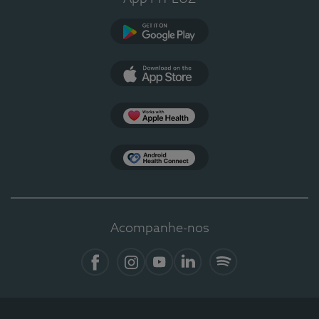
Google Play
App Store
Apple Health
Health Connect
Acompanhe-nos
Facebook
Instagram
YouTube
LinkedIn
Spotify