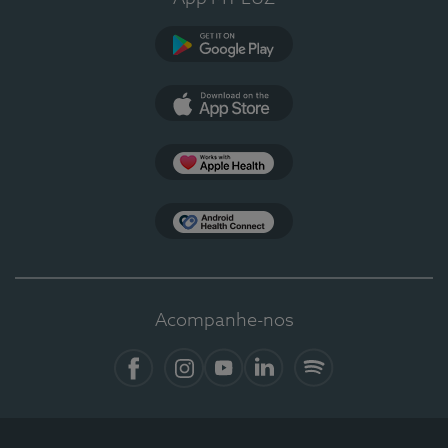
Google Play
App Store
Apple Health
Health Connect
Acompanhe-nos
Facebook
Instagram
YouTube
LinkedIn
Spotify