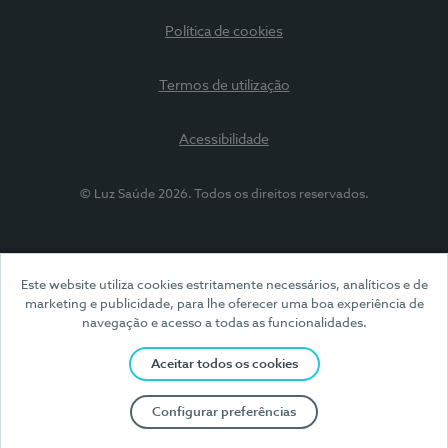
Política de cookies
Termos de utilização
Acessibilidade
© Luz Saúde 2026. Todos os direitos reservados.
Este website utiliza cookies estritamente necessários, analíticos e de
marketing e publicidade, para lhe oferecer uma boa experiência de
navegação e acesso a todas as funcionalidades.
Aceitar todos os cookies
Configurar preferências