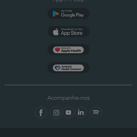
Google Play
App Store
Apple Health
Health Connect
Acompanhe-nos
Facebook
Instagram
YouTube
LinkedIn
Spotify