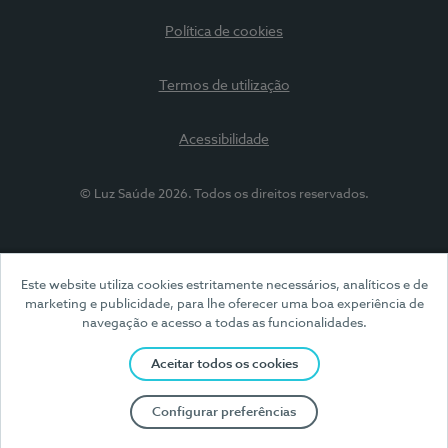
Política de cookies
Termos de utilização
Acessibilidade
© Luz Saúde 2026. Todos os direitos reservados.
Este website utiliza cookies estritamente necessários, analíticos e de
marketing e publicidade, para lhe oferecer uma boa experiência de
navegação e acesso a todas as funcionalidades.
Aceitar todos os cookies
Configurar preferências