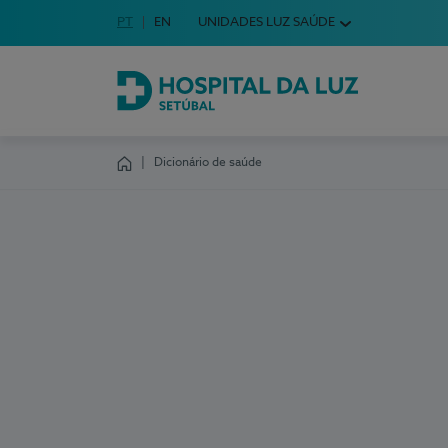
Idioma em Português
PT
English Language
EN
UNIDADES LUZ SAÚDE
Escolha o seu idioma
Hospital da Luz Setúbal
Dicionário de saúde
Homepage