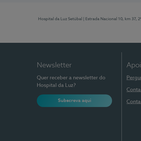
Hospital da Luz Setúbal
| Estrada Nacional 10, km 37, 
Newsletter
Apoi
Quer receber a newsletter do
Pergu
Hospital da Luz?
Conta
Subscreva aqui
Conta