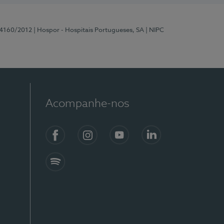
 4160/2012
| Hospor - Hospitais Portugueses, SA
| NIPC
Acompanhe-nos
Facebook
Instagram
YouTube
LinkedIn
Spotify