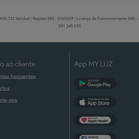
2900-722 Setúbal
| Registo ERS - E105259
| Licença de Funcionamento ERS -
501 245 570
o ao cliente
App MY LUZ
ntas frequentes
ctos
Google Play
cte-nos
App Store
Apple Health