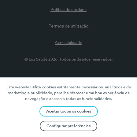
Política de cookies
Termos de utilização
Acessibilidade
© Luz Saúde 2026. Todos os direitos reservados.
Este website utiliza cookies estritamente necessários, analíticos e de
marketing e publicidade, para lhe oferecer uma boa experiência de
navegação e acesso a todas as funcionalidades.
Aceitar todos os cookies
Configurar preferências