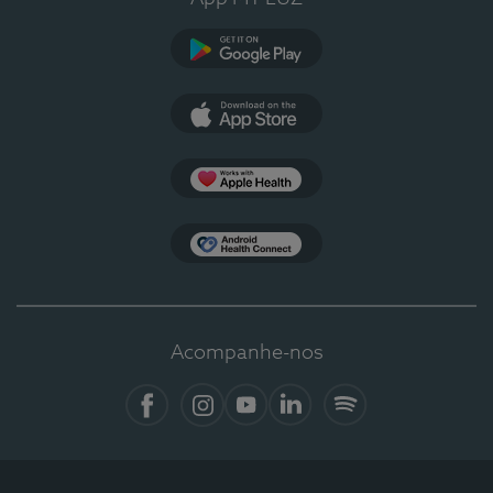
Google Play
App Store
Apple Health
Health Connect
Acompanhe-nos
Facebook
Instagram
YouTube
LinkedIn
Spotify