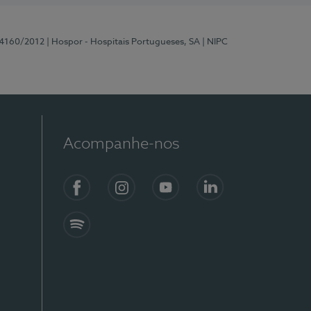
 4160/2012
| Hospor - Hospitais Portugueses, SA
| NIPC
Acompanhe-nos
Facebook
Instagram
YouTube
LinkedIn
Spotify