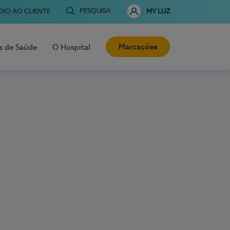
PESQUISA
OIO AO CLIENTE
MY LUZ
Marcações
a de Saúde
O Hospital