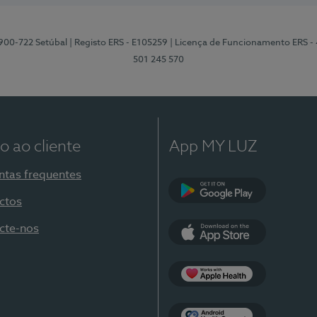
2900-722 Setúbal
| Registo ERS - E105259
| Licença de Funcionamento ERS -
501 245 570
o ao cliente
App MY LUZ
ntas frequentes
ctos
Google Play
cte-nos
App Store
Apple Health