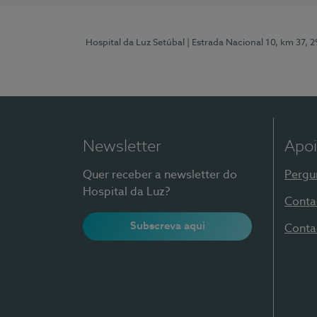
Hospital da Luz Setúbal
| Estrada Nacional 10, km 37, 
Newsletter
Apoi
Quer receber a newsletter do
Pergu
Hospital da Luz?
Conta
Subscreva aqui
Conta