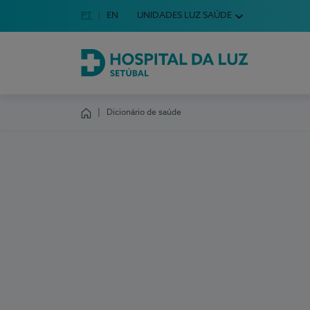
Idioma em Português
PT
English Language
EN
UNIDADES LUZ SAÚDE
Escolha o seu idioma
Hospital da Luz Setúbal
Dicionário de saúde
Homepage