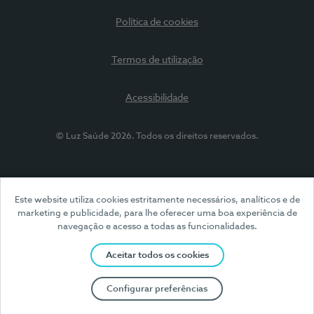
Política de cookies
Termos de utilização
Acessibilidade
© Luz Saúde 2026. Todos os direitos reservados.
Este website utiliza cookies estritamente necessários, analíticos e de
marketing e publicidade, para lhe oferecer uma boa experiência de
navegação e acesso a todas as funcionalidades.
Aceitar todos os cookies
Configurar preferências