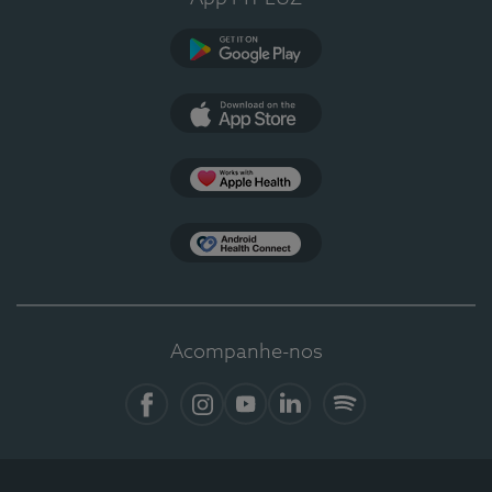
Google Play
App Store
Apple Health
Health Connect
Acompanhe-nos
Facebook
Instagram
YouTube
LinkedIn
Spotify