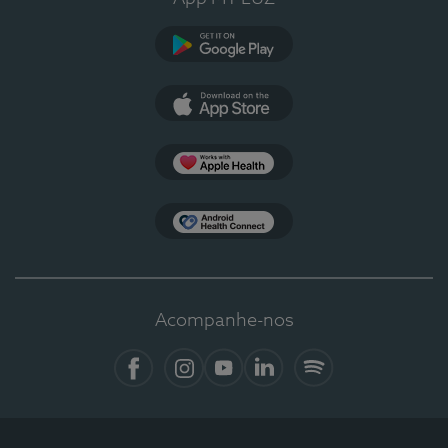
Google Play
App Store
Apple Health
Health Connect
Acompanhe-nos
Facebook
Instagram
YouTube
LinkedIn
Spotify