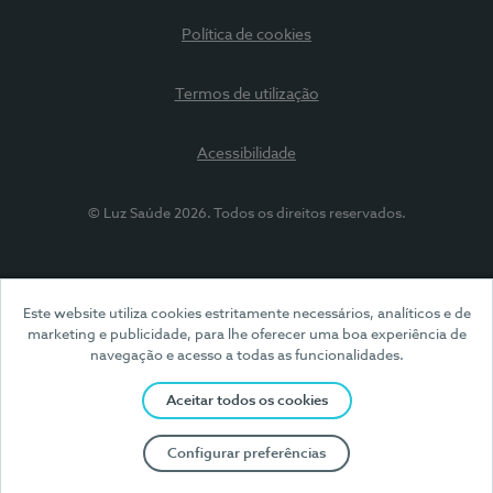
Política de cookies
Termos de utilização
Acessibilidade
© Luz Saúde 2026. Todos os direitos reservados.
Este website utiliza cookies estritamente necessários, analíticos e de
marketing e publicidade, para lhe oferecer uma boa experiência de
navegação e acesso a todas as funcionalidades.
Aceitar todos os cookies
Configurar preferências