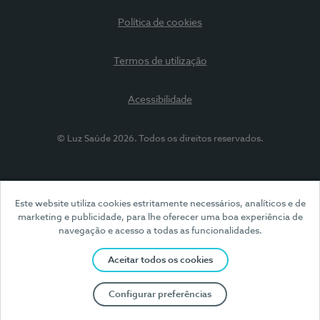
Política de cookies
Termos de utilização
Acessibilidade
© Luz Saúde 2026. Todos os direitos reservados.
Este website utiliza cookies estritamente necessários, analíticos e de
marketing e publicidade, para lhe oferecer uma boa experiência de
navegação e acesso a todas as funcionalidades.
Aceitar todos os cookies
Configurar preferências