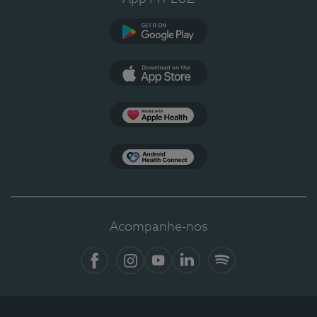
Google Play
App Store
Apple Health
Health Connect
Acompanhe-nos
Facebook
Instagram
YouTube
LinkedIn
Spotify