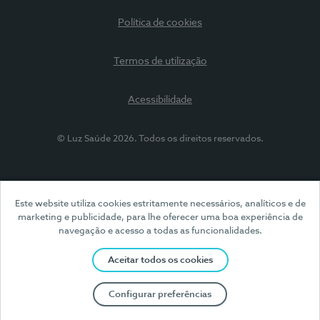
Política de cookies
Termos de utilização
Acessibilidade
© Luz Saúde 2026. Todos os direitos reservados.
Este website utiliza cookies estritamente necessários, analíticos e de
marketing e publicidade, para lhe oferecer uma boa experiência de
navegação e acesso a todas as funcionalidades.
Aceitar todos os cookies
Configurar preferências