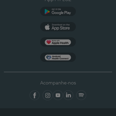
Google Play
App Store
Apple Health
Health Connect
Acompanhe-nos
Facebook
Instagram
YouTube
LinkedIn
Spotify