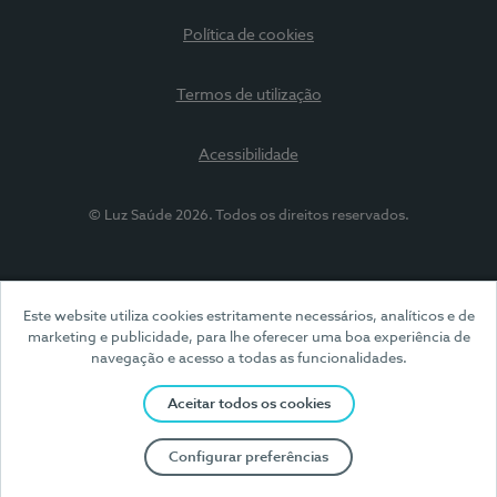
Política de cookies
Termos de utilização
Acessibilidade
© Luz Saúde 2026. Todos os direitos reservados.
Este website utiliza cookies estritamente necessários, analíticos e de
marketing e publicidade, para lhe oferecer uma boa experiência de
navegação e acesso a todas as funcionalidades.
Aceitar todos os cookies
Configurar preferências