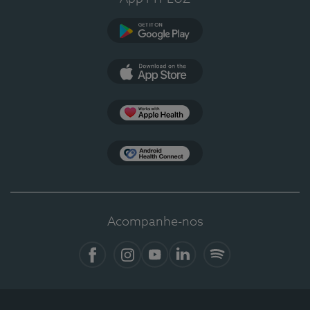
Google Play
App Store
Apple Health
Health Connect
Acompanhe-nos
Facebook
Instagram
YouTube
LinkedIn
Spotify