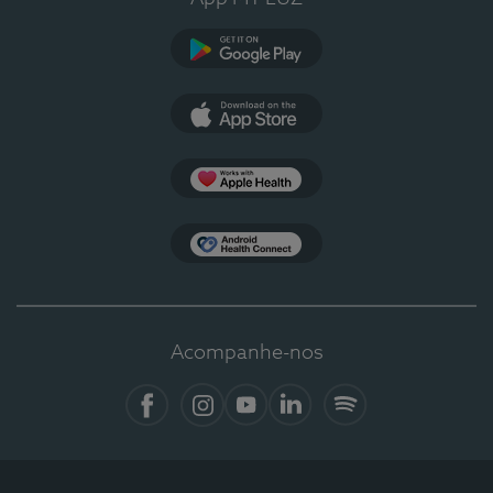
Google Play
App Store
Apple Health
Health Connect
Acompanhe-nos
Facebook
Instagram
YouTube
LinkedIn
Spotify