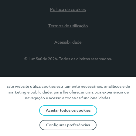
Política de cookies
Termos de utilização
Acessibilidade
© Luz Saúde 2026. Todos os direitos reservados.
Este website utiliza cookies estritamente necessários, analíticos e de
marketing e publicidade, para lhe oferecer uma boa experiência de
navegação e acesso a todas as funcionalidades.
Aceitar todos os cookies
Configurar preferências