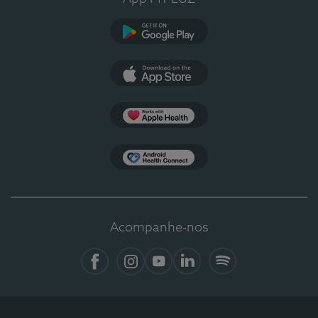
Google Play
App Store
Apple Health
Health Connect
Acompanhe-nos
Facebook
Instagram
YouTube
LinkedIn
Spotify