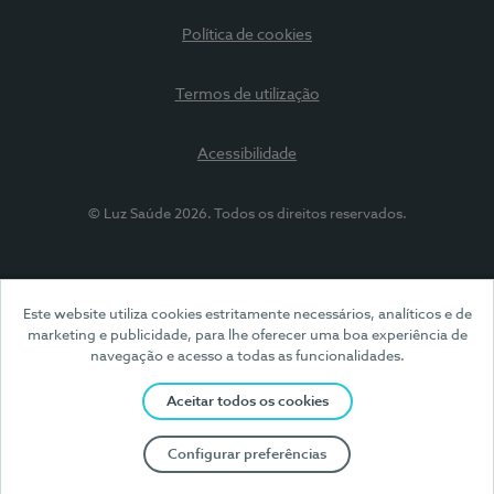
Política de cookies
Termos de utilização
Acessibilidade
© Luz Saúde 2026. Todos os direitos reservados.
Este website utiliza cookies estritamente necessários, analíticos e de
marketing e publicidade, para lhe oferecer uma boa experiência de
navegação e acesso a todas as funcionalidades.
Aceitar todos os cookies
Configurar preferências