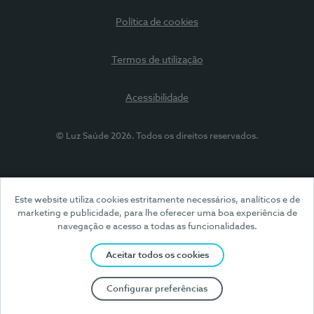
Política de cookies
Termos de utilização
Acessibilidade
© Luz Saúde 2026. Todos os direitos reservados.
Este website utiliza cookies estritamente necessários, analíticos e de
marketing e publicidade, para lhe oferecer uma boa experiência de
navegação e acesso a todas as funcionalidades.
Aceitar todos os cookies
Configurar preferências