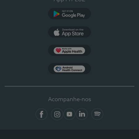
Google Play
App Store
Apple Health
Health Connect
Acompanhe-nos
Facebook
Instagram
YouTube
LinkedIn
Spotify