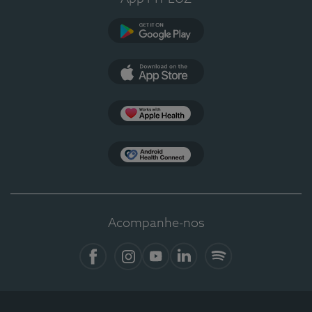
Google Play
App Store
Apple Health
Health Connect
Acompanhe-nos
Facebook
Instagram
YouTube
LinkedIn
Spotify