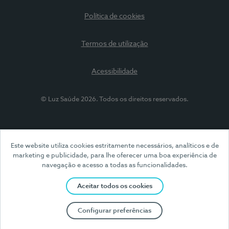
Política de cookies
Termos de utilização
Acessibilidade
© Luz Saúde 2026. Todos os direitos reservados.
Este website utiliza cookies estritamente necessários, analíticos e de
marketing e publicidade, para lhe oferecer uma boa experiência de
navegação e acesso a todas as funcionalidades.
Aceitar todos os cookies
Configurar preferências