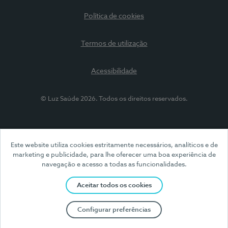
Política de cookies
Termos de utilização
Acessibilidade
© Luz Saúde 2026. Todos os direitos reservados.
Este website utiliza cookies estritamente necessários, analíticos e de
marketing e publicidade, para lhe oferecer uma boa experiência de
navegação e acesso a todas as funcionalidades.
Aceitar todos os cookies
Configurar preferências