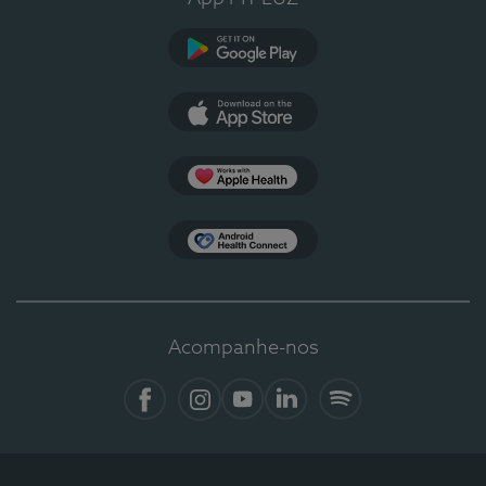
Google Play
App Store
Apple Health
Health Connect
Acompanhe-nos
Facebook
Instagram
YouTube
LinkedIn
Spotify