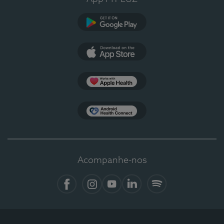
Google Play
App Store
Apple Health
Health Connect
Acompanhe-nos
Facebook
Instagram
YouTube
LinkedIn
Spotify