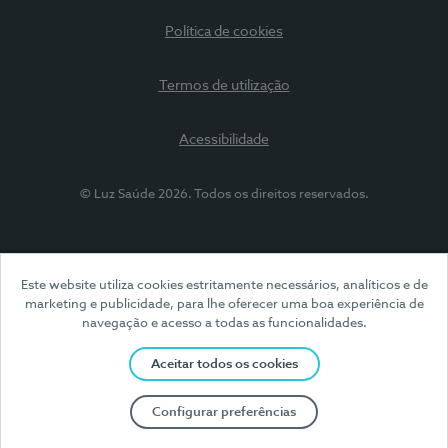
Política de cookies
Termos de utilização
Acessibilidade
© Luz Saúde 2026. Todos os direitos reservados.
Este website utiliza cookies estritamente necessários, analíticos e de
marketing e publicidade, para lhe oferecer uma boa experiência de
navegação e acesso a todas as funcionalidades.
Aceitar todos os cookies
Configurar preferências