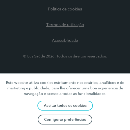
Política de cookies
Termos de utilização
Acessibilidade
© Luz Saúde 2026. Todos os direitos reservados.
Este website utiliza cookies estritamente necessários, analíticos e de
marketing e publicidade, para lhe oferecer uma boa experiência de
navegação e acesso a todas as funcionalidades.
Aceitar todos os cookies
Configurar preferências