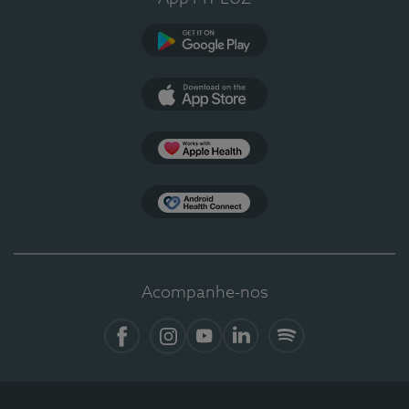
Google Play
App Store
Apple Health
Health Connect
Acompanhe-nos
Facebook
Instagram
YouTube
LinkedIn
Spotify