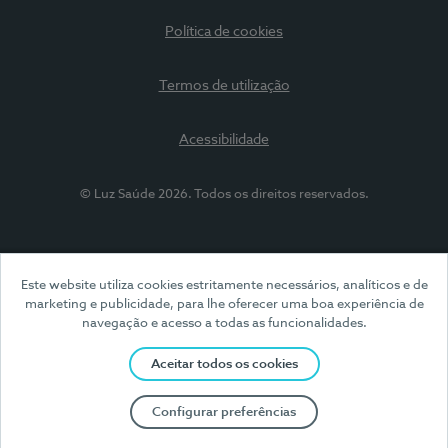
Política de cookies
Termos de utilização
Acessibilidade
© Luz Saúde 2026. Todos os direitos reservados.
Este website utiliza cookies estritamente necessários, analíticos e de
marketing e publicidade, para lhe oferecer uma boa experiência de
navegação e acesso a todas as funcionalidades.
Aceitar todos os cookies
Configurar preferências