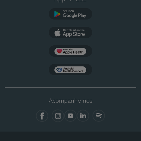
Google Play
App Store
Apple Health
Health Connect
Acompanhe-nos
Facebook
Instagram
YouTube
LinkedIn
Spotify