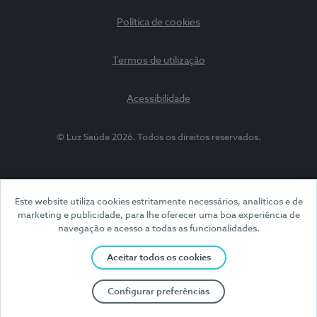
Política de cookies
Termos de utilização
Acessibilidade
© Luz Saúde 2026. Todos os direitos reservados.
Este website utiliza cookies estritamente necessários, analíticos e de
marketing e publicidade, para lhe oferecer uma boa experiência de
navegação e acesso a todas as funcionalidades.
Aceitar todos os cookies
Configurar preferências