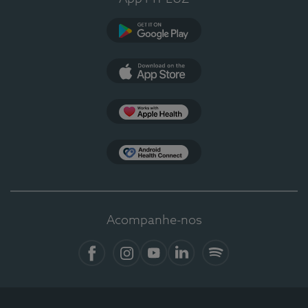
Google Play
App Store
Apple Health
Health Connect
Acompanhe-nos
Facebook
Instagram
YouTube
LinkedIn
Spotify