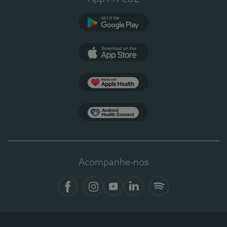
Google Play
App Store
Apple Health
Health Connect
Acompanhe-nos
Facebook
Instagram
YouTube
LinkedIn
Spotify