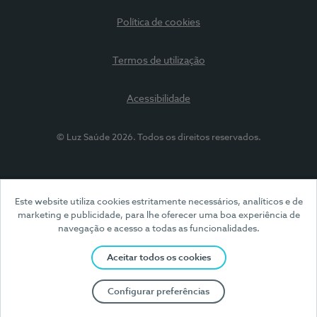
Política de cookies
Termos de utilização
Acessibilidade
© Luz Saúde 2026. Todos os direitos reservados.
Este website utiliza cookies estritamente necessários, analíticos e de
marketing e publicidade, para lhe oferecer uma boa experiência de
navegação e acesso a todas as funcionalidades.
Aceitar todos os cookies
Configurar preferências