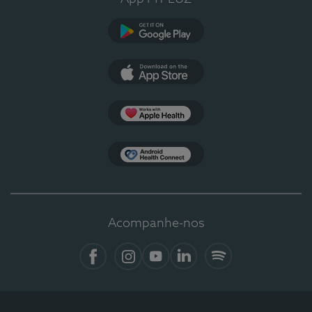
Google Play
App Store
Apple Health
Health Connect
Acompanhe-nos
Facebook
Instagram
YouTube
LinkedIn
Spotify