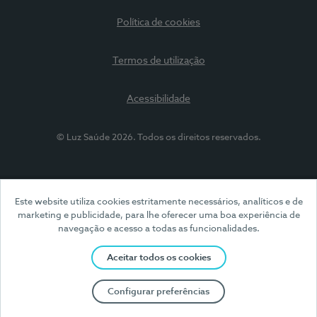
Política de cookies
Termos de utilização
Acessibilidade
© Luz Saúde 2026. Todos os direitos reservados.
Este website utiliza cookies estritamente necessários, analíticos e de
marketing e publicidade, para lhe oferecer uma boa experiência de
navegação e acesso a todas as funcionalidades.
Aceitar todos os cookies
Configurar preferências