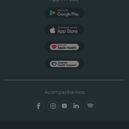
Google Play
App Store
Apple Health
Health Connect
Acompanhe-nos
Facebook
Instagram
YouTube
LinkedIn
Spotify