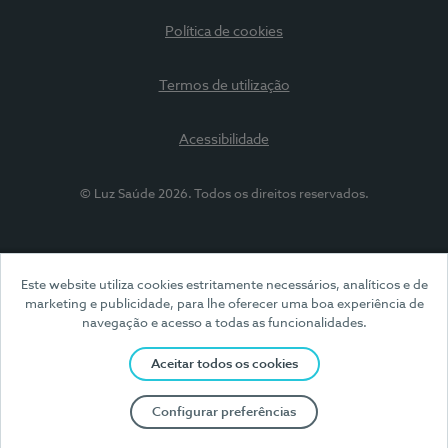
Política de cookies
Termos de utilização
Acessibilidade
© Luz Saúde 2026. Todos os direitos reservados.
Este website utiliza cookies estritamente necessários, analíticos e de
marketing e publicidade, para lhe oferecer uma boa experiência de
navegação e acesso a todas as funcionalidades.
Aceitar todos os cookies
Configurar preferências