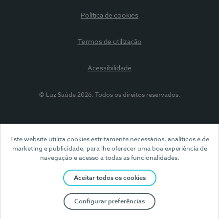
Política de cookies
Termos de utilização
Acessibilidade
© Luz Saúde 2026. Todos os direitos reservados.
Este website utiliza cookies estritamente necessários, analíticos e de
marketing e publicidade, para lhe oferecer uma boa experiência de
navegação e acesso a todas as funcionalidades.
Aceitar todos os cookies
Configurar preferências