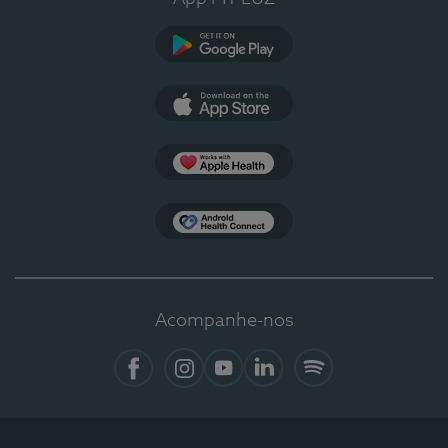
Google Play
App Store
Apple Health
Health Connect
Acompanhe-nos
Facebook
Instagram
YouTube
LinkedIn
Spotify