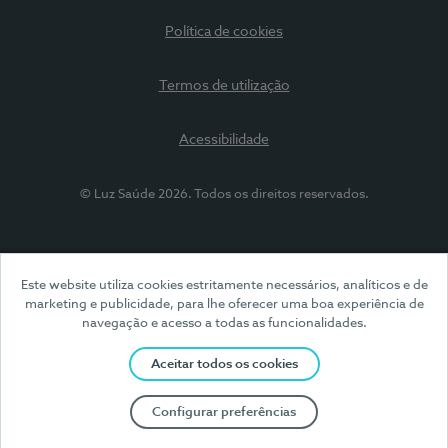
Política de cookies
Termos de utilização
Acessibilidade
© Luz Saúde 2026. Todos os direitos reservados.
Este website utiliza cookies estritamente necessários, analíticos e de
marketing e publicidade, para lhe oferecer uma boa experiência de
navegação e acesso a todas as funcionalidades.
Aceitar todos os cookies
Configurar preferências