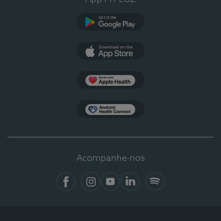
Google Play
App Store
Apple Health
Health Connect
Acompanhe-nos
Facebook
Instagram
YouTube
LinkedIn
Spotify