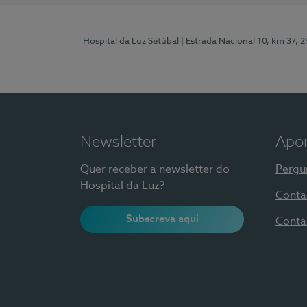
Hospital da Luz Setúbal
| Estrada Nacional 10, km 37, 
Newsletter
Apoi
Quer receber a newsletter do
Pergu
Hospital da Luz?
Conta
Subscreva aqui
Conta