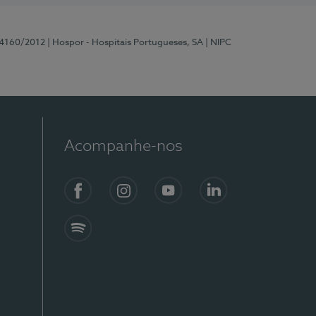
 4160/2012
| Hospor - Hospitais Portugueses, SA
| NIPC
Acompanhe-nos
Facebook
Instagram
YouTube
LinkedIn
Spotify