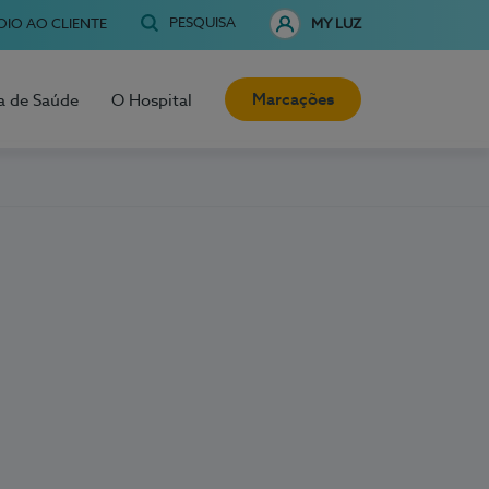
PESQUISA
OIO AO CLIENTE
MY LUZ
Marcações
a de Saúde
O Hospital