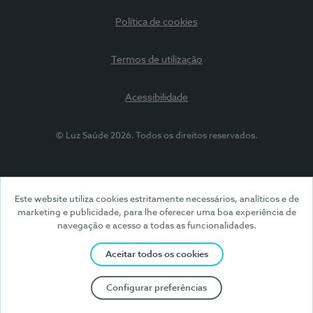
Política de cookies
Termos de utilização
Acessibilidade
© Luz Saúde 2026. Todos os direitos reservados.
Este website utiliza cookies estritamente necessários, analíticos e de
marketing e publicidade, para lhe oferecer uma boa experiência de
navegação e acesso a todas as funcionalidades.
Aceitar todos os cookies
Configurar preferências