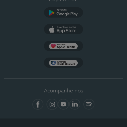
Google Play
App Store
Apple Health
Health Connect
Acompanhe-nos
Facebook
Instagram
YouTube
LinkedIn
Spotify