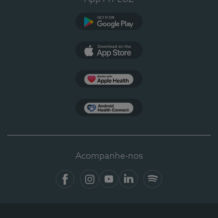
Google Play
App Store
Apple Health
Health Connect
Acompanhe-nos
Facebook
Instagram
YouTube
LinkedIn
Spotify