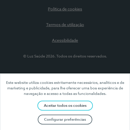
Política de cookies
Termos de utilização
Acessibilidade
© Luz Saúde 2026. Todos os direitos reservados.
Este website utiliza cookies estritamente necessários, analíticos e de
marketing e publicidade, para lhe oferecer uma boa experiência de
navegação e acesso a todas as funcionalidades.
Aceitar todos os cookies
Configurar preferências