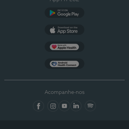
Google Play
App Store
Apple Health
Health Connect
Acompanhe-nos
Facebook
Instagram
YouTube
LinkedIn
Spotify