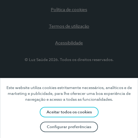
Política de cookies
Termos de utilização
Acessibilidade
© Luz Saúde 2026. Todos os direitos reservados.
Este website utiliza cookies estritamente necessários, analíticos e de
marketing e publicidade, para lhe oferecer uma boa experiência de
navegação e acesso a todas as funcionalidades.
Aceitar todos os cookies
Configurar preferências