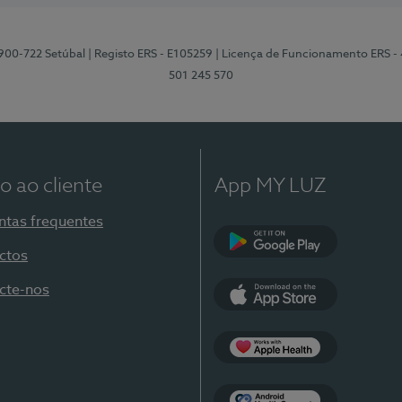
2900-722 Setúbal
| Registo ERS - E105259
| Licença de Funcionamento ERS -
501 245 570
o ao cliente
App MY LUZ
ntas frequentes
ctos
Google Play
cte-nos
App Store
Apple Health