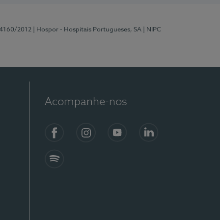
 4160/2012
| Hospor - Hospitais Portugueses, SA
| NIPC
Acompanhe-nos
Facebook
Instagram
YouTube
LinkedIn
Spotify