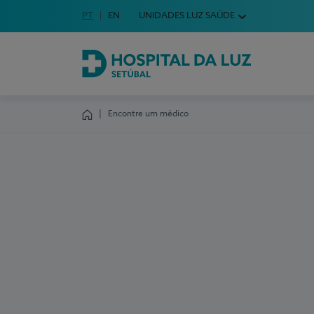
Idioma em Português
PT
English Language
EN
UNIDADES LUZ SAÚDE
Escolha o seu idioma
Hospital da Luz Setúbal
Encontre um médico
Homepage