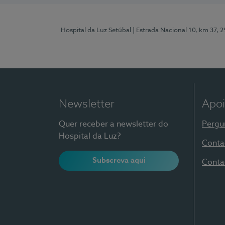
Hospital da Luz Setúbal
| Estrada Nacional 10, km 37, 
Newsletter
Apoi
Quer receber a newsletter do
Pergu
Hospital da Luz?
Conta
Subscreva aqui
Conta