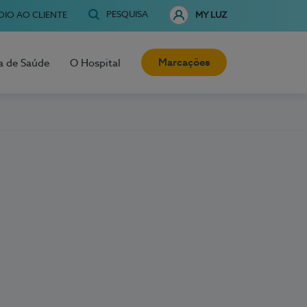
PESQUISA
OIO AO CLIENTE
MY LUZ
Marcações
a de Saúde
O Hospital