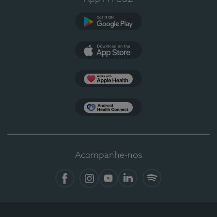
Google Play
App Store
Apple Health
Health Connect
Acompanhe-nos
Facebook
Instagram
YouTube
LinkedIn
Spotify