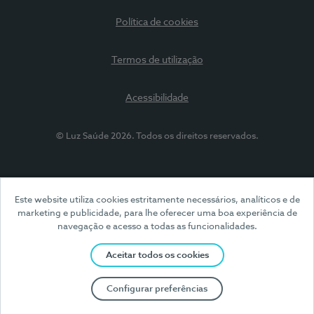
Política de cookies
Termos de utilização
Acessibilidade
© Luz Saúde 2026. Todos os direitos reservados.
Este website utiliza cookies estritamente necessários, analíticos e de
marketing e publicidade, para lhe oferecer uma boa experiência de
navegação e acesso a todas as funcionalidades.
Aceitar todos os cookies
Configurar preferências