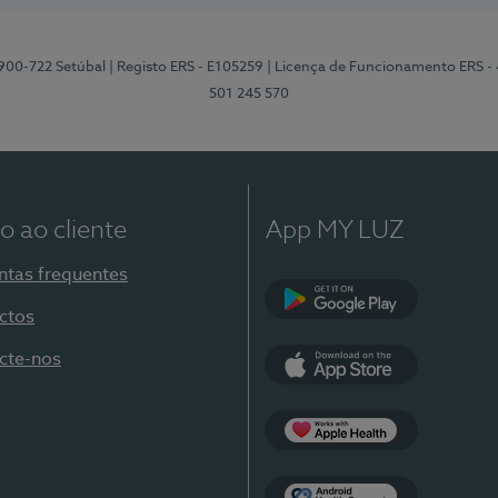
2900-722 Setúbal
| Registo ERS - E105259
| Licença de Funcionamento ERS -
501 245 570
o ao cliente
App MY LUZ
ntas frequentes
ctos
Google Play
cte-nos
App Store
Apple Health