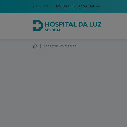
Idioma em Português
PT
English Language
EN
UNIDADES LUZ SAÚDE
Escolha o seu idioma
Hospital da Luz Setúbal
Encontre um médico
Homepage