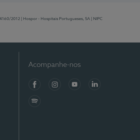
 4160/2012
| Hospor - Hospitais Portugueses, SA
| NIPC
Acompanhe-nos
Facebook
Instagram
YouTube
LinkedIn
Spotify