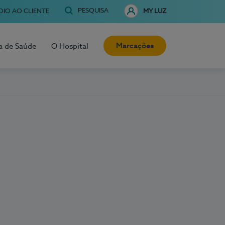
PESQUISA
OIO AO CLIENTE
MY LUZ
Marcações
a de Saúde
O Hospital