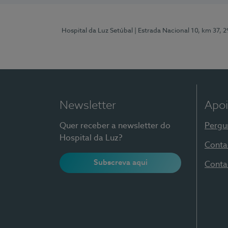
Hospital da Luz Setúbal
| Estrada Nacional 10, km 37, 
Newsletter
Apoi
Quer receber a newsletter do
Pergu
Hospital da Luz?
Conta
Subscreva aqui
Conta