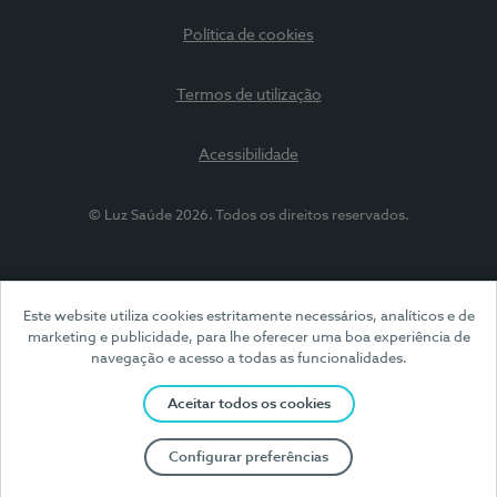
Política de cookies
Termos de utilização
Acessibilidade
© Luz Saúde 2026. Todos os direitos reservados.
Este website utiliza cookies estritamente necessários, analíticos e de
marketing e publicidade, para lhe oferecer uma boa experiência de
navegação e acesso a todas as funcionalidades.
Aceitar todos os cookies
Configurar preferências