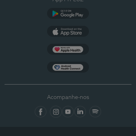
Google Play
App Store
Apple Health
Health Connect
Acompanhe-nos
Facebook
Instagram
YouTube
LinkedIn
Spotify