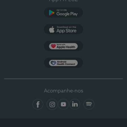
Google Play
App Store
Apple Health
Health Connect
Acompanhe-nos
Facebook
Instagram
YouTube
LinkedIn
Spotify