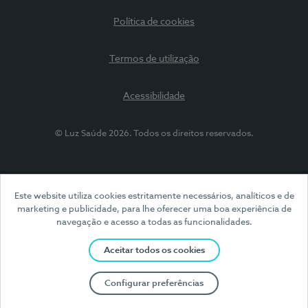
Política de cookies
Termos de utilização
Acessibilidade
© Luz Saúde 2026. Todos os direitos reservados.
Este website utiliza cookies estritamente necessários, analíticos e de
marketing e publicidade, para lhe oferecer uma boa experiência de
navegação e acesso a todas as funcionalidades.
Aceitar todos os cookies
Configurar preferências