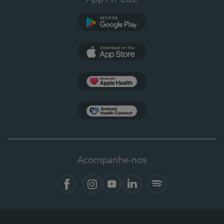
Google Play
App Store
Apple Health
Health Connect
Acompanhe-nos
Facebook
Instagram
YouTube
LinkedIn
Spotify