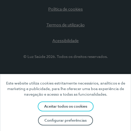
Política de cookies
Termos de utilização
Acessibilidade
© Luz Saúde 2026. Todos os direitos reservados.
Este website utiliza cookies estritamente necessários, analíticos e de
marketing e publicidade, para lhe oferecer uma boa experiência de
navegação e acesso a todas as funcionalidades.
Aceitar todos os cookies
Configurar preferências