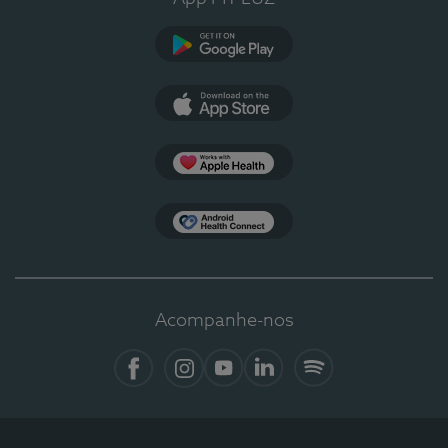
Google Play
App Store
Apple Health
Health Connect
Acompanhe-nos
Facebook
Instagram
YouTube
LinkedIn
Spotify