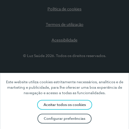
Política de cookies
Termos de utilização
Acessibilidade
© Luz Saúde 2026. Todos os direitos reservados.
Este website utiliza cookies estritamente necessários, analíticos e de
marketing e publicidade, para lhe oferecer uma boa experiência de
navegação e acesso a todas as funcionalidades.
Aceitar todos os cookies
Configurar preferências