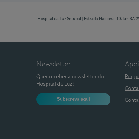
Hospital da Luz Setúbal
| Estrada Nacional 10, km 37, 
Newsletter
Apoi
Quer receber a newsletter do
Pergu
Hospital da Luz?
Conta
Subscreva aqui
Conta