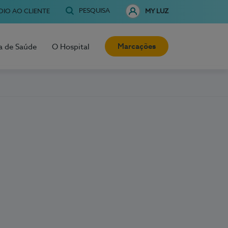
PESQUISA
OIO AO CLIENTE
MY LUZ
Marcações
a de Saúde
O Hospital