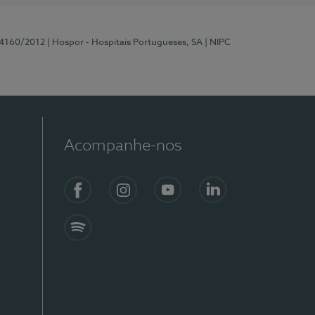
 4160/2012
| Hospor - Hospitais Portugueses, SA
| NIPC
Acompanhe-nos
Facebook
Instagram
YouTube
LinkedIn
Spotify