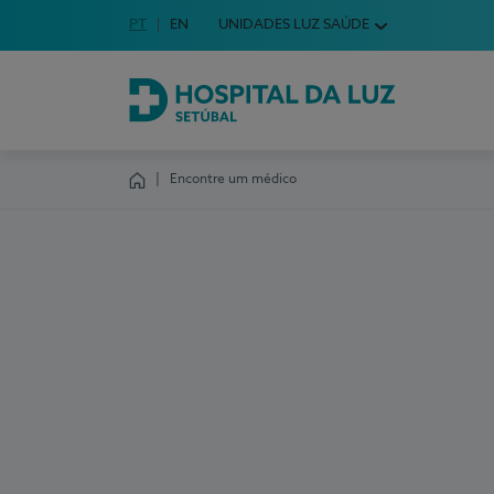
Idioma em Português
PT
English Language
EN
UNIDADES LUZ SAÚDE
Escolha o seu idioma
Hospital da Luz Setúbal
Encontre um médico
Homepage