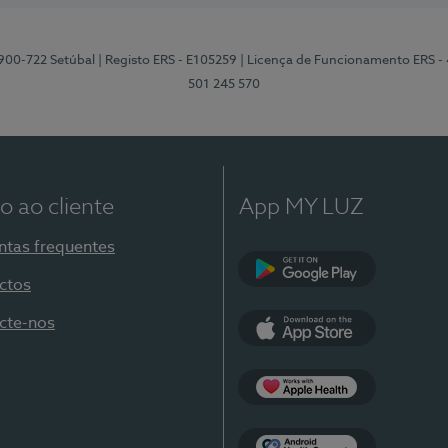
2900-722 Setúbal
| Registo ERS - E105259
| Licença de Funcionamento ERS -
501 245 570
o ao cliente
App MY LUZ
ntas frequentes
ctos
Google Play
cte-nos
App Store
Apple Health